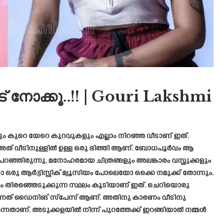
് നോക്കൂ..!! | Gouri Lakshmi
ം കുറെ യേറെ കുറവുകളും എല്ലാം നിറഞ്ഞ വീടാണ് ഇത്.
 അത് വീടിനുള്ളിൽ ഉള്ള ഒരു ഭിത്തി ആണ്. ബോധപൂർവം ആ
െ പറഞ്ഞിരുന്നു. മനോഹരമായ ചിത്രങ്ങളും അലങ്കാരം വസ്തുക്കളും
ഒരു ആർട്ടിസ്റ്റിക് മ്യൂസിയം പോലെയോ ഒക്കെ നമുക്ക് തോന്നും.
ാനും തിരഞ്ഞെടുക്കുന്ന സ്ഥലം കൂടിയാണ് ഇത്. ചെറിയൊരു
്നത് ഡൈനിങ് സ്പേസ് ആണ്. അതിനു കാരണം വീടിനു
ന്നതാണ്. അടുക്കളയിൽ നിന്ന് പുറത്തേക്ക് ഇറങ്ങിയാൽ നമ്മൾ