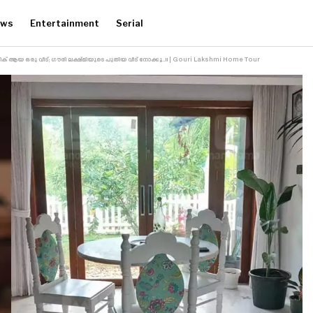
ews
Entertainment
Serial
ട്ടിസ്റ്റിക് ആയ ഒരു വീട്; ഗൗരി ലക്ഷ്മിയുടെ പുതിയ വീട് നോക്കൂ..!! | Gouri Lakshmi Home Tour